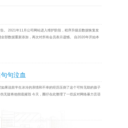
。 2021年11月公司网站进入维护阶段，程序升级后数据恢复发
全部数据重新添加，再次对所有会员表示遗憾。 自2020年开始本
案句句泣血
杀离世如果说前半生冰冷的亲情和不幸的经历压倒了这个可怜无助的孩子
伤无疑将他彻底摧毁 今天，圈仔在此整理了一些反对网络暴力言语