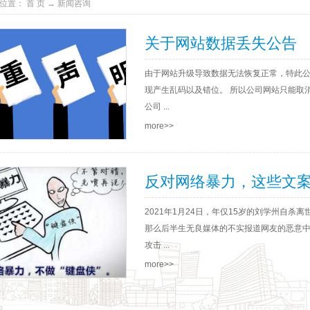
位置：
首 页
→
新闻咨询
关于网站数据丢失公告
由于网站升级导致数据无法恢复正常，特此公告
现产生乱码以及错位。 所以公司网站只能取消
公司 ...
more>>
反对网络暴力，这些文
2021年1月24日，年仅15岁的刘学州自
那么后半生无良媒体的不实报道网友的恶意中
攻击 ...
more>>