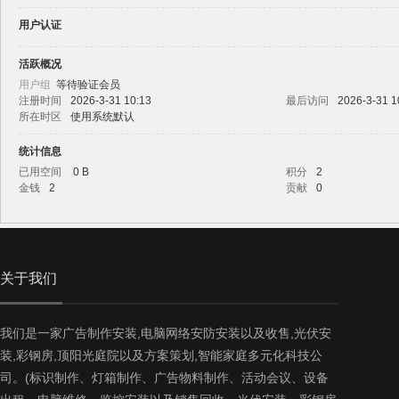
家
用户认证
活跃概况
用户组
等待验证会员
注册时间
2026-3-31 10:13
最后访问
2026-3-31 1
所在时区
使用系统默认
统计信息
已用空间
0 B
积分
2
庄
金钱
2
贡献
0
关于我们
我们是一家广告制作安装,电脑网络安防安装以及收售,光伏安
装,彩钢房,顶阳光庭院以及方案策划,智能家庭多元化科技公
泓
司。(标识制作、灯箱制作、广告物料制作、活动会议、设备