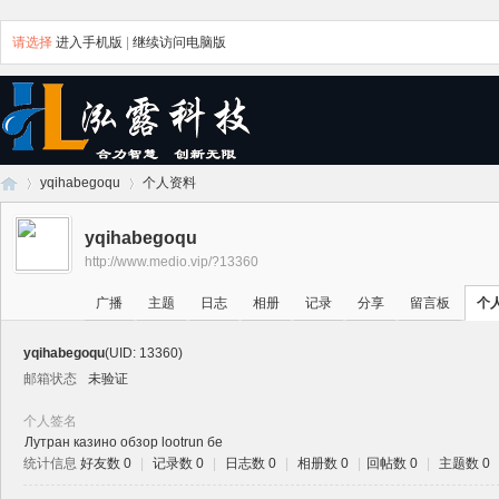
请选择
进入手机版
|
继续访问电脑版
yqihabegoqu
个人资料
yqihabegoqu
http://www.medio.vip/?13360
石
›
›
广播
主题
日志
相册
记录
分享
留言板
个
yqihabegoqu
(UID: 13360)
邮箱状态
未验证
个人签名
Лутран казино обзор lootrun бе
统计信息
好友数 0
|
记录数 0
|
日志数 0
|
相册数 0
|
回帖数 0
|
主题数 0